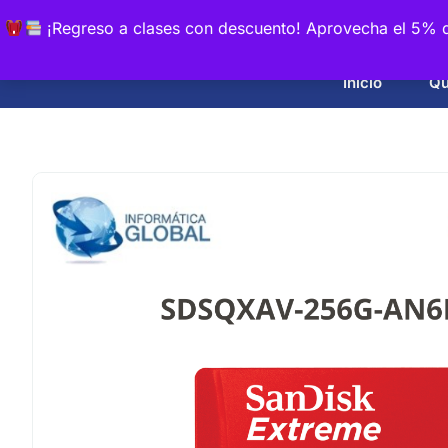
¡Regreso a clases con descuento! Aprovecha el 5% d
Inicio
Qu