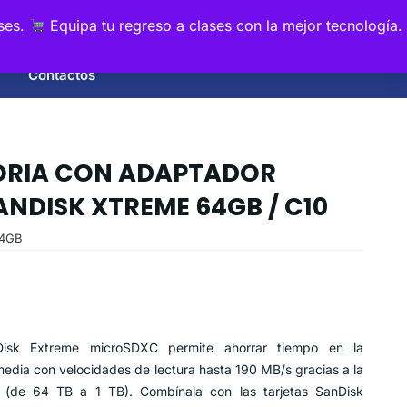
0
ses.
Equipa tu regreso a clases con la mejor tecnología.
Contactos
ORIA CON ADAPTADOR
NDISK XTREME 64GB / C10
4GB
isk Extreme microSDXC permite ahorrar tiempo en la
media con velocidades de lectura hasta 190 MB/s gracias a la
 (de 64 TB a 1 TB). Combínala con las tarjetas SanDisk