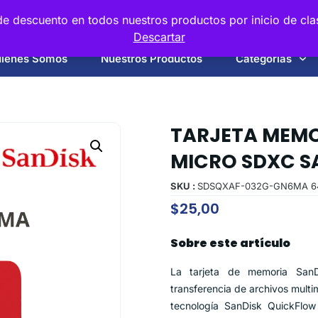
e descuento en todos nuestros productos por inicio de cla
Descartar
iénes Somos
Nuestros Productos
Categorias
TARJETA MEM
MICRO SDXC SA
SKU :
SDSQXAF-032G-GN6MA 6
$
25,00
Sobre este artículo
La tarjeta de memoria SanD
transferencia de archivos multi
tecnología SanDisk QuickFlow