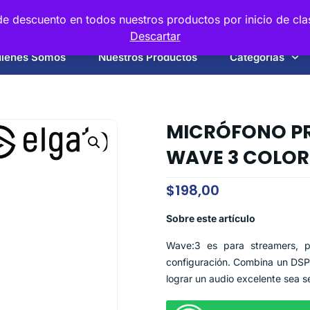
e descuento en todos nuestros productos por inicio de cla
Descartar
iénes Somos
Nuestros Productos
Categorias
MICRÓFONO PR
WAVE 3 COLOR
$
198,00
Sobre este artículo
Wave:3 es para streamers, p
configuración. Combina un DSP 
lograr un audio excelente sea se