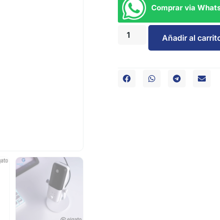
Comprar via What
Añadir al carrit