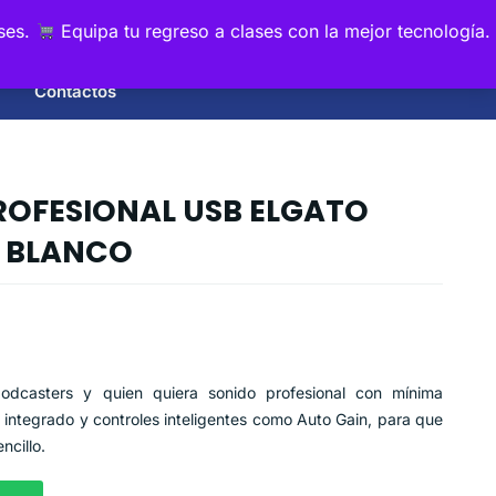
0
ses.
Equipa tu regreso a clases con la mejor tecnología.
Contactos
OFESIONAL USB ELGATO
 BLANCO
odcasters y quien quiera sonido profesional con mínima
integrado y controles inteligentes como Auto Gain, para que
ncillo.