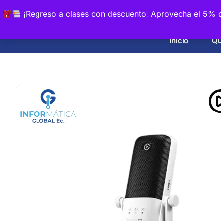
¡Regreso a clases con descuento! Aprovecha el 5% d
Inicio
Qu