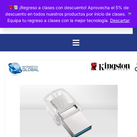
0
¡Regreso a clases con descuento! Aprovecha el 5% de
descuento en todos nuestros productos por inicio de clases.
Equipa tu regreso a clases con la mejor tecnología.
Descartar