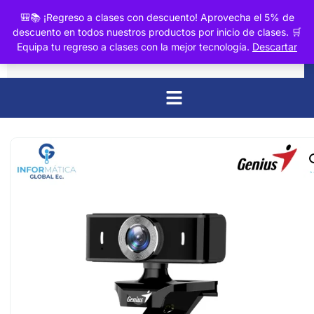
0
🎒📚 ¡Regreso a clases con descuento! Aprovecha el 5% de
descuento en todos nuestros productos por inicio de clases. 🛒
Equipa tu regreso a clases con la mejor tecnología.
Descartar