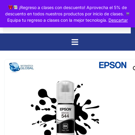
0
¡Regreso a clases con descuento! Aprovecha el 5% de
descuento en todos nuestros productos por inicio de clases.
Equipa tu regreso a clases con la mejor tecnología.
Descartar