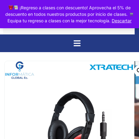
0
¡Regreso a clases con descuento! Aprovecha el 5% de
descuento en todos nuestros productos por inicio de clases.
Equipa tu regreso a clases con la mejor tecnología.
Descartar