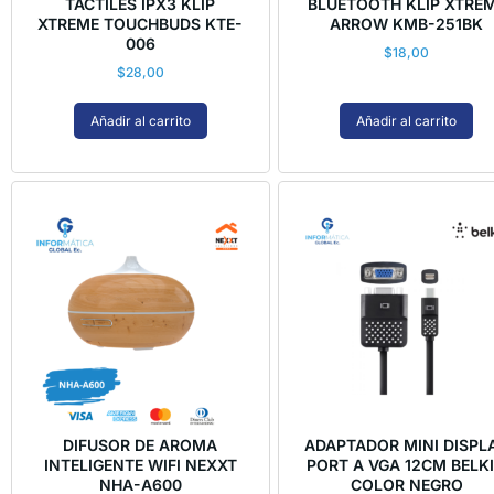
TÁCTILES IPX3 KLIP
BLUETOOTH KLIP XTRE
XTREME TOUCHBUDS KTE-
ARROW KMB-251BK
006
$
18,00
$
28,00
Añadir al carrito
Añadir al carrito
DIFUSOR DE AROMA
ADAPTADOR MINI DISPL
INTELIGENTE WIFI NEXXT
PORT A VGA 12CM BELK
NHA-A600
COLOR NEGRO