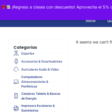
¡Regreso a clases con descuento! Aprovecha el 5% d
Inicio
Qu
It seems we can’t f
Categorias
Soportes
Accesorios & Smartwatches
Auriculares Audio & Video
Computadoras
Almacenamiento &
Periféricos
Celulares Tablets & Bancos
de Energía
Impresora Escáneres &
Suministros